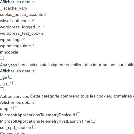
Afficher les détails
_lscache_vary
cookie_notice_accepted
wfwaf-authcookie*
wordpress_logged_in_*
wordpress_test_cookie
wp-settings-*
wp-settings-time-*
mhcookie
Les cookies statistiques recueillent des informations sur l'uti
Analyses
Afficher les détails
_ga
_ga_*
Cette catégorie comprend tous les cookies, domaines et
Autres services
Afficher les détails
amp_*
MicrosoftApplicationsTelemetryDeviceId
MicrosoftApplicationsTelemetryFirstLaunchTime
sm_spd_caution
Consent date: